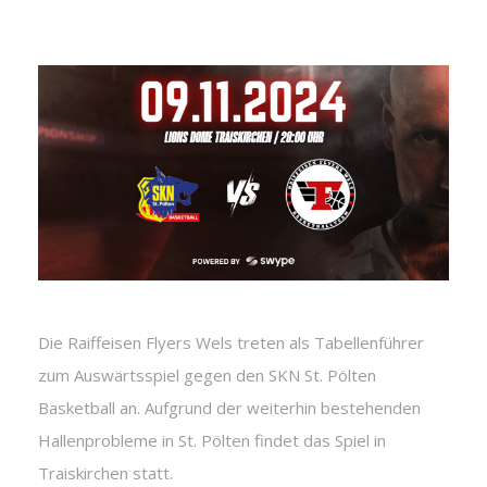
Die Raiffeisen Flyers Wels treten als Tabellenführer
zum Auswärtsspiel gegen den SKN St. Pölten
Basketball an. Aufgrund der weiterhin bestehenden
Hallenprobleme in St. Pölten findet das Spiel in
Traiskirchen statt.