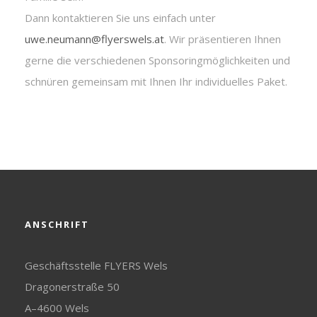
Dann kontaktieren Sie uns einfach unter
uwe.neumann@flyerswels.at
. Wir präsentieren Ihnen
gerne die verschiedenen Sponsoringmöglichkeiten und
schnüren gemeinsam mit Ihnen Ihr individuelles Paket.
ANSCHRIFT
Geschäftsstelle FLYERS Wels
Dragonerstraße 50
A–4600 Wels