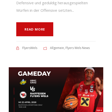
Defensive und geduldig herausgespielten
Würfen in der Offensive setzten...
READ MORE
FlyersWels
Allgemein
,
Flyers Wels News