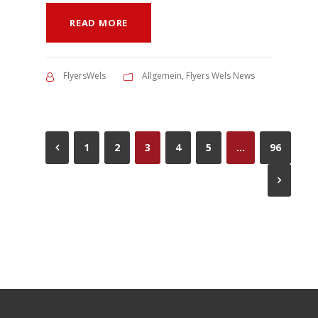
READ MORE
FlyersWels
Allgemein
,
Flyers Wels News
1
2
3
4
5
…
96