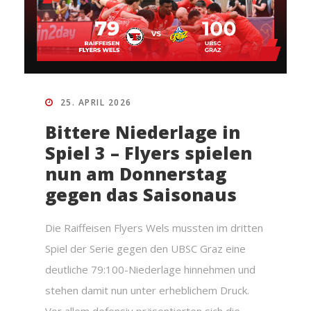
25. APRIL 2026
Bittere Niederlage in
Spiel 3 – Flyers spielen
nun am Donnerstag
gegen das Saisonaus
Die Raiffeisen Flyers Wels mussten im dritten
Spiel der Serie gegen den UBSC Graz eine
deutliche 79:100-Niederlage hinnehmen und
stehen damit nun unter erheblichem Druck.