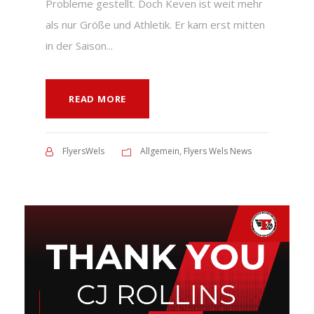
Probleme gestellt. Doch Keven ist weit mehr
als nur Größe und Athletik. Er kam erst mitten
in der Saison...
READ MORE
FlyersWels
Allgemein
,
Flyers Wels News