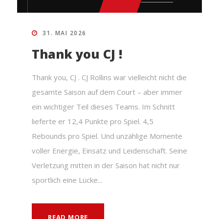
31. MAI 2026
Thank you CJ !
Thank you, CJ . CJ Rollins war vielleicht nicht die
gesamte Saison auf dem Court – aber immer
ein wichtiger Teil dieses Teams. Im Schnitt
lieferte er 12,4 Punkte pro Spiel. 4,5
Rebounds pro Spiel. Und unzählige Momente
voller Energie, Einsatz und Leidenschaft. Seine
Verletzung mitten in der Saison hat nicht nur
sportlich eine Lücke...
READ MORE