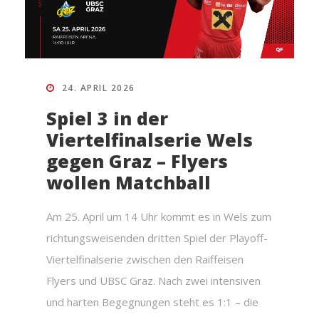
24. APRIL 2026
Spiel 3 in der
Viertelfinalserie Wels
gegen Graz – Flyers
wollen Matchball
Am 25. April um 14 Uhr kommt es in Wels zum
richtungsweisenden dritten Spiel der Playoff-
Viertelfinalserie zwischen den Raiffeisen
Flyers und UBSC Graz. Nach zwei intensiven
und harten Begegnungen steht es 1:1 – die