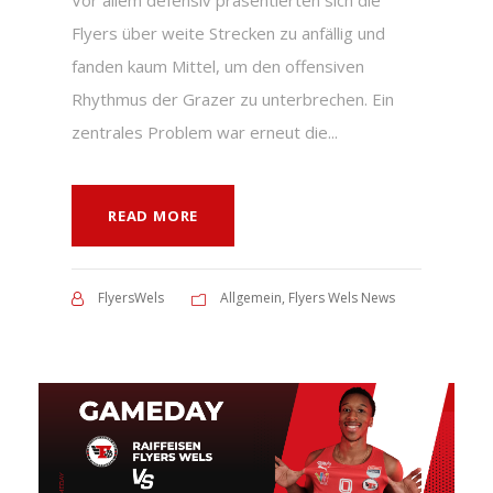
Vor allem defensiv präsentierten sich die
Flyers über weite Strecken zu anfällig und
fanden kaum Mittel, um den offensiven
Rhythmus der Grazer zu unterbrechen. Ein
zentrales Problem war erneut die...
READ MORE
FlyersWels
Allgemein
,
Flyers Wels News