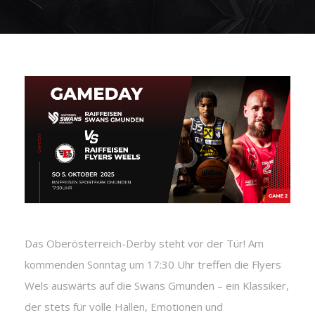
Das Oberösterreich-Derby steht vor der Tür! Am
kommenden Sonntag um 17:30 Uhr treffen die Flyers
Wels auswärts auf die Swans Gmunden – ein Klassiker,
der stets für volle Hallen, Emotionen und