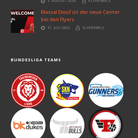
3. AUGUST 2026
FLYERSWELS
Massal Diouf ist der neue Center
bei den Flyers
31. JULI 2026
FLYERSWELS
BUNDESLIGA TEAMS