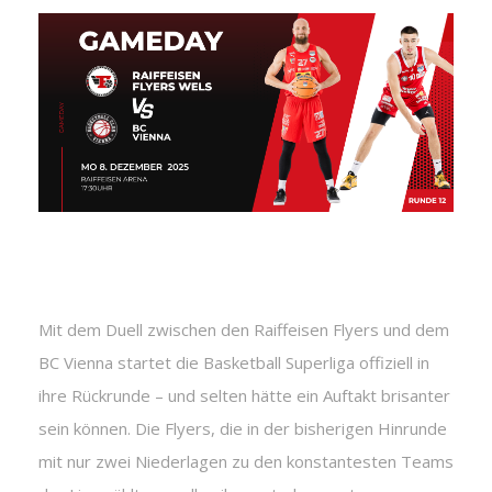
Mit dem Duell zwischen den Raiffeisen Flyers und dem
BC Vienna startet die Basketball Superliga offiziell in
ihre Rückrunde – und selten hätte ein Auftakt brisanter
sein können. Die Flyers, die in der bisherigen Hinrunde
mit nur zwei Niederlagen zu den konstantesten Teams