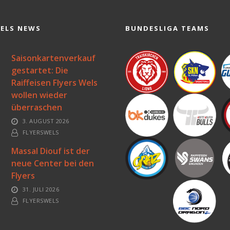
WELS NEWS
BUNDESLIGA TEAMS
Saisonkartenverkauf
gestartet: Die
Raiffeisen Flyers Wels
wollen wieder
überraschen
3. AUGUST 2026
FLYERSWELS
Massal Diouf ist der
neue Center bei den
Flyers
31. JULI 2026
FLYERSWELS