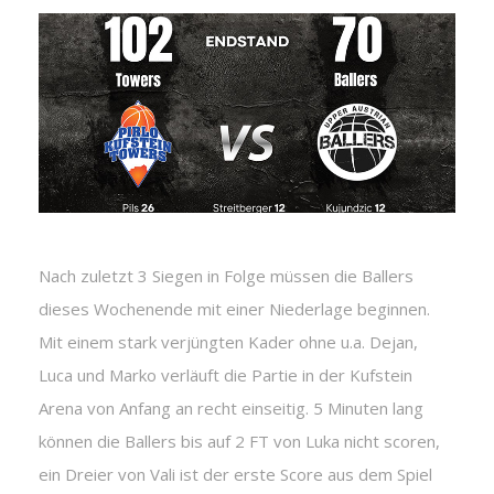
Nach zuletzt 3 Siegen in Folge müssen die Ballers
dieses Wochenende mit einer Niederlage beginnen.
Mit einem stark verjüngten Kader ohne u.a. Dejan,
Luca und Marko verläuft die Partie in der Kufstein
Arena von Anfang an recht einseitig. 5 Minuten lang
können die Ballers bis auf 2 FT von Luka nicht scoren,
ein Dreier von Vali ist der erste Score aus dem Spiel