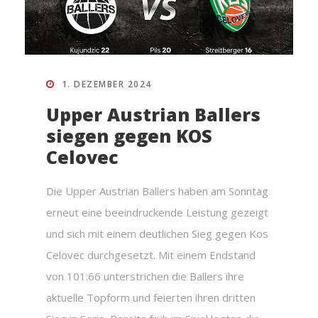
1. DEZEMBER 2024
Upper Austrian Ballers
siegen gegen KOS
Celovec
Die Upper Austrian Ballers haben am Sonntag
erneut eine beeindruckende Leistung gezeigt
und sich mit einem deutlichen Sieg gegen Kos
Celovec durchgesetzt. Mit einem Endstand
von 101:66 unterstrichen die Ballers ihre
aktuelle Topform und feierten ihren dritten