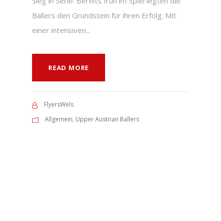
Sieg in Serie. Bereits früh im Spiel legten die
Ballers den Grundstein für ihren Erfolg. Mit
einer intensiven...
READ MORE
FlyersWels
Allgemein
,
Upper Austrian Ballers