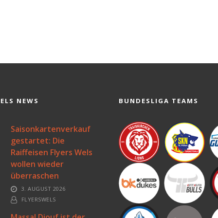
WELS NEWS
BUNDESLIGA TEAMS
Saisonkartenverkauf
gestartet: Die
Raiffeisen Flyers Wels
wollen wieder
überraschen
3. AUGUST 2026
FLYERSWELS
Massal Diouf ist der