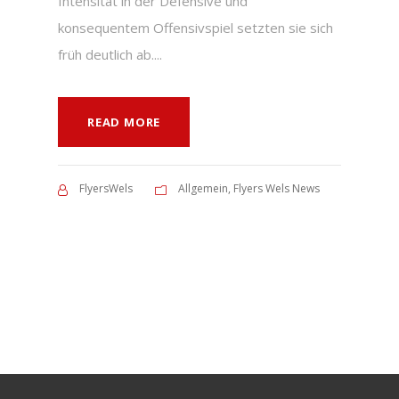
Intensität in der Defensive und
konsequentem Offensivspiel setzten sie sich
früh deutlich ab....
READ MORE
FlyersWels
Allgemein
,
Flyers Wels News