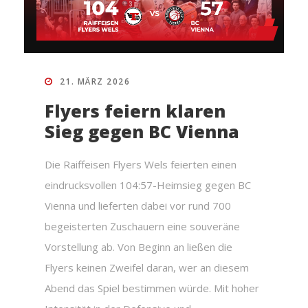
21. MÄRZ 2026
Flyers feiern klaren
Sieg gegen BC Vienna
Die Raiffeisen Flyers Wels feierten einen
eindrucksvollen 104:57-Heimsieg gegen BC
Vienna und lieferten dabei vor rund 700
begeisterten Zuschauern eine souveräne
Vorstellung ab. Von Beginn an ließen die
Flyers keinen Zweifel daran, wer an diesem
Abend das Spiel bestimmen würde. Mit hoher