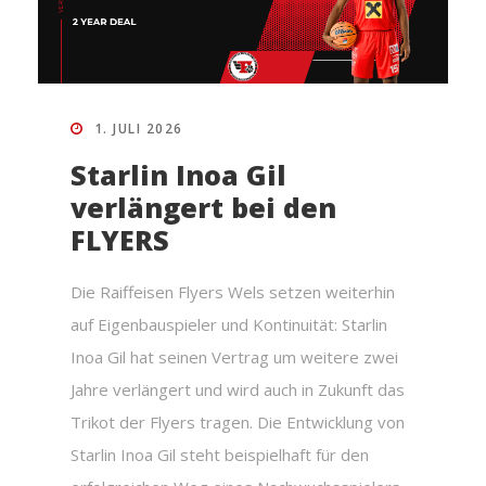
1. JULI 2026
Starlin Inoa Gil
verlängert bei den
FLYERS
Die Raiffeisen Flyers Wels setzen weiterhin
auf Eigenbauspieler und Kontinuität: Starlin
Inoa Gil hat seinen Vertrag um weitere zwei
Jahre verlängert und wird auch in Zukunft das
Trikot der Flyers tragen. Die Entwicklung von
Starlin Inoa Gil steht beispielhaft für den