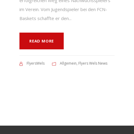
erfolgreichen Weg eines Nachwuchsspielers
im Verein. Vom Jugendspieler bei den FCN-
Baskets schaffte er den...
READ MORE
FlyersWels
Allgemein
,
Flyers Wels News