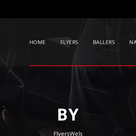
HOME
FLYERS
BALLERS
N
BY
FlyersWels