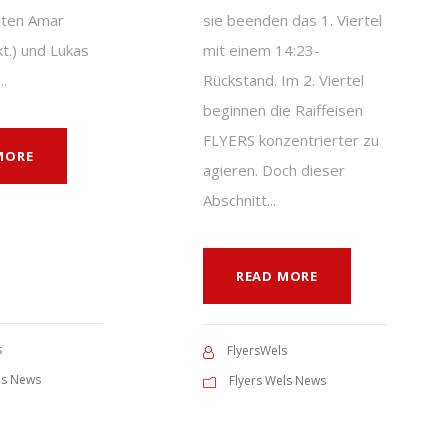
lten Amar
sie beenden das 1. Viertel
kt.) und Lukas
mit einem 14:23-
..
Rückstand. Im 2. Viertel
beginnen die Raiffeisen
FLYERS konzentrierter zu
MORE
agieren. Doch dieser
Abschnitt...
READ MORE
s
FlyersWels
ls News
Flyers Wels News