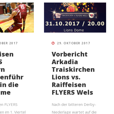
OBER 2017
29. OKTOBER 2017
isen
Vorbericht
S
Arkadia
rn
Traiskirchen
lenführ
Lions vs.
 in die
Raiffeisen
ime
FLYERS Wels
sen FLYERS
Nach der bitteren Derby-
n im 1. Viertel
Niederlage wartet auf die