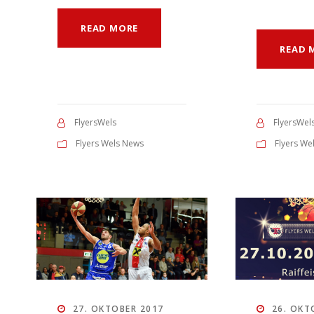
READ MORE
READ 
FlyersWels
FlyersWel
Flyers Wels News
Flyers We
27. OKTOBER 2017
26. OKT