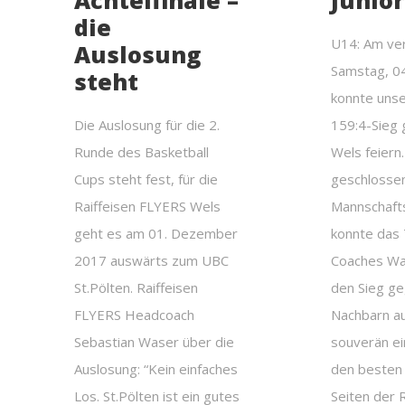
Achtelfinale –
Junio
die
U14: Am ve
Auslosung
Samstag, 0
steht
konnte uns
Die Auslosung für die 2.
159:4-Sieg
Runde des Basketball
Wels feiern.
Cups steht fest, für die
geschlosse
Raiffeisen FLYERS Wels
Mannschaft
geht es am 01. Dezember
konnte das
2017 auswärts zum UBC
Coaches Wa
St.Pölten. Raiffeisen
den Sieg ge
FLYERS Headcoach
Nachbarn a
Sebastian Waser über die
souverän ei
Auslosung: “Kein einfaches
den besten
Los. St.Pölten ist ein gutes
Seiten der 