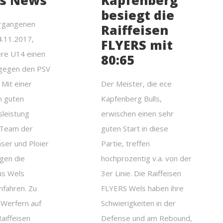
rs News
Kapfenberg
besiegt die
rgangenen
Raiffeisen
4.11.2017,
FLYERS mit
ere U14 einen
80:65
 gegen den PSV
 Mit einer
Der Meister, die ece
n guten
Kapfenberg Bulls,
sleistung
erwischen einen sehr
 Team der
guten Start in diese
ser und Ploier
Partie, treffen
gen die
hochprozentig v.a. von der
us Wels
3er Linie. Die Raiffeisen
nfahren. Zu
FLYERS Wels haben ihre
 Werfern auf
Schwierigkeiten in der
Raiffeisen
Defense und am Rebound,