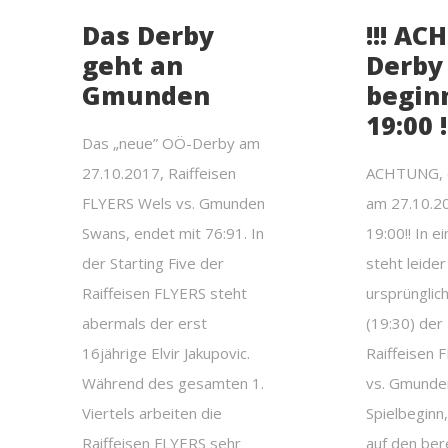
Das Derby
!!! AC
geht an
Derby
Gmunden
begin
19:00 !
Das „neue” OÖ-Derby am
27.10.2017, Raiffeisen
ACHTUNG, 
FLYERS Wels vs. Gmunden
am 27.10.2
Swans, endet mit 76:91. In
19:00!! In 
der Starting Five der
steht leider
Raiffeisen FLYERS steht
ursprünglic
abermals der erst
(19:30) de
16jährige Elvir Jakupovic.
Raiffeisen 
Während des gesamten 1.
vs. Gmunde
Viertels arbeiten die
Spielbeginn,
Raiffeisen FLYERS sehr
auf den ber