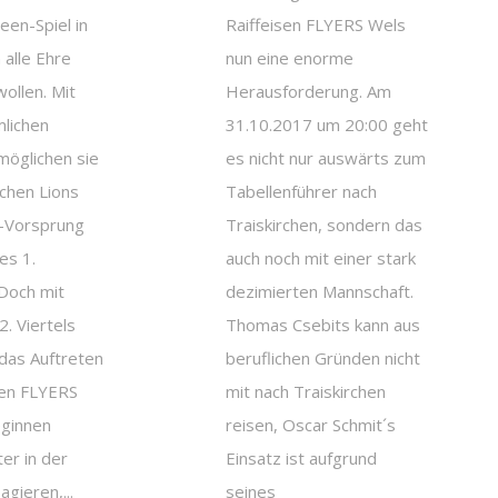
en-Spiel in
Raiffeisen FLYERS Wels
 alle Ehre
nun eine enorme
ollen. Mit
Herausforderung. Am
mlichen
31.10.2017 um 20:00 geht
möglichen sie
es nicht nur auswärts zum
rchen Lions
Tabellenführer nach
9-Vorsprung
Traiskirchen, sondern das
es 1.
auch noch mit einer stark
 Doch mit
dezimierten Mannschaft.
2. Viertels
Thomas Csebits kann aus
 das Auftreten
beruflichen Gründen nicht
sen FLYERS
mit nach Traiskirchen
eginnen
reisen, Oscar Schmit´s
ter in der
Einsatz ist aufgrund
gieren,...
seines