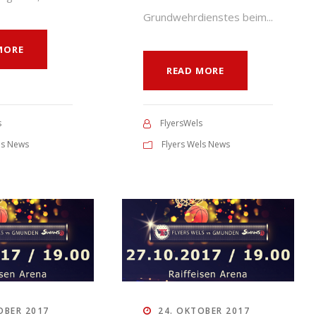
Grundwehrdienstes beim...
MORE
READ MORE
s
FlyersWels
ls News
Flyers Wels News
OBER 2017
24. OKTOBER 2017