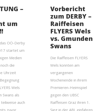
HTUNG –
Vorbericht
zum DERBY –
nt um
Raiffeisen
!!
FLYERS Wels
vs. Gmunden
das OÖ-Derby
Swans
017 startet um
einigen Medien
Die Raiffeisen FLYERS
 noch die
Wels konnten am
he Uhrzeit
vergangenen
r Begegnung
Wochenende in ihrem
FLYERS Wels
Premieren-Heimspiel
n Swans als
gegen den UBSC
 teilweise auch
Raiffeisen Graz ihren 1.
eits zuvor
Sieg in der ABL einfahren.