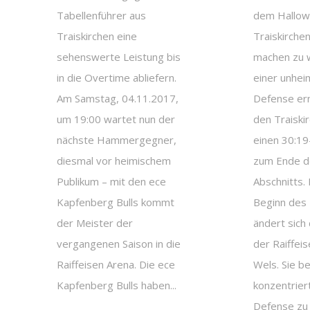
Tabellenführer aus
dem Hallowe
Traiskirchen eine
Traiskirchen
sehenswerte Leistung bis
machen zu w
in die Overtime abliefern.
einer unhei
Am Samstag, 04.11.2017,
Defense er
um 19:00 wartet nun der
den Traiski
nächste Hammergegner,
einen 30:1
diesmal vor heimischem
zum Ende d
Publikum – mit den ece
Abschnitts.
Kapfenberg Bulls kommt
Beginn des 
der Meister der
ändert sich
vergangenen Saison in die
der Raiffei
Raiffeisen Arena. Die ece
Wels. Sie b
Kapfenberg Bulls haben...
konzentrier
Defense zu a