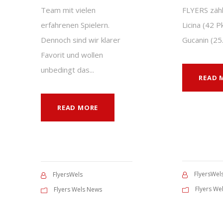
Team mit vielen
FLYERS zäh
erfahrenen Spielern.
Licina (42 P
Dennoch sind wir klarer
Gucanin (25.
Favorit und wollen
unbedingt das...
READ 
READ MORE
FlyersWel
FlyersWels
Flyers We
Flyers Wels News