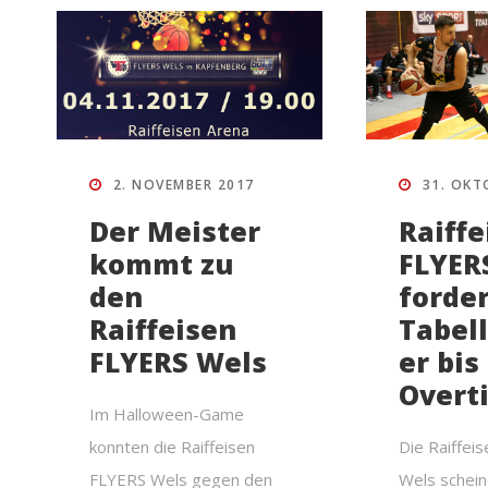
2. NOVEMBER 2017
31. OKT
Der Meister
Raiffe
kommt zu
FLYER
den
forde
Raiffeisen
Tabel
FLYERS Wels
er bis
Overt
Im Halloween-Game
konnten die Raiffeisen
Die Raiffei
FLYERS Wels gegen den
Wels scheine