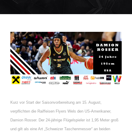
Kurz vor Start der Saisonvorbereitung am 15. August,
verpflichten die Raiffeisen Flyers Wels den US-Amerikaner,
Damion Rosser. Der 24-jährige Flügelspieler ist 1,95 Meter groß
und gilt als eine Art „Schweizer Taschenmesser“ an beiden