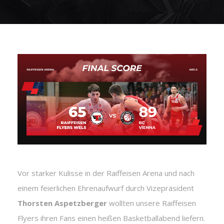
Vor starker Kulisse in der Raiffeisen Arena und nach
einem feierlichen Ehrenaufwurf durch Vizepräsident
Thorsten Aspetzberger
wollten unsere Raiffeisen
Flyers ihren Fans einen heißen Basketballabend liefern.