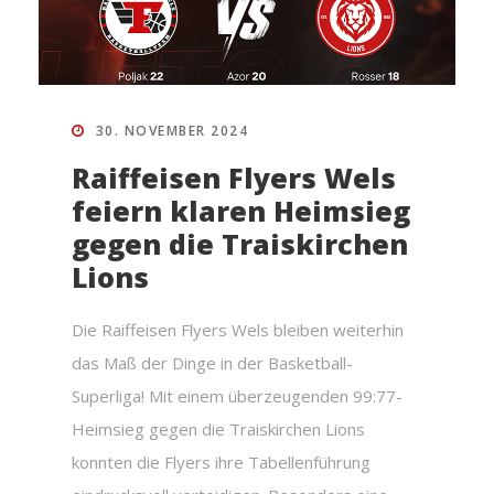
30. NOVEMBER 2024
Raiffeisen Flyers Wels
feiern klaren Heimsieg
gegen die Traiskirchen
Lions
Die Raiffeisen Flyers Wels bleiben weiterhin
das Maß der Dinge in der Basketball-
Superliga! Mit einem überzeugenden 99:77-
Heimsieg gegen die Traiskirchen Lions
konnten die Flyers ihre Tabellenführung