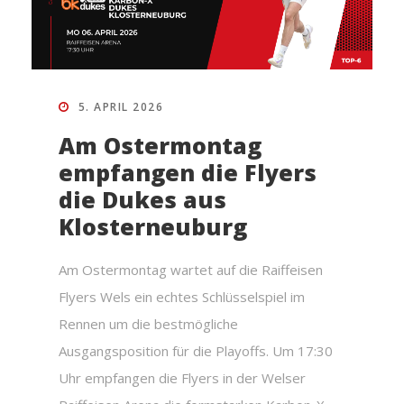
5. APRIL 2026
Am Ostermontag
empfangen die Flyers
die Dukes aus
Klosterneuburg
Am Ostermontag wartet auf die Raiffeisen
Flyers Wels ein echtes Schlüsselspiel im
Rennen um die bestmögliche
Ausgangsposition für die Playoffs. Um 17:30
Uhr empfangen die Flyers in der Welser