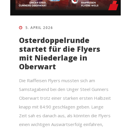
5. APRIL 2026
Osterdoppelrunde
startet für die Flyers
mit Niederlage in
Oberwart
Die Raiffeisen Flyers mussten sich am
Samstagabend bei den Unger Steel Gunners
Oberwart trotz einer starken ersten Halbzeit
knapp mit 84:90 geschlagen geben. Lange
Zeit sah es danach aus, als könnten die Flyers
einen wichtigen Auswärtserfolg einfahren,