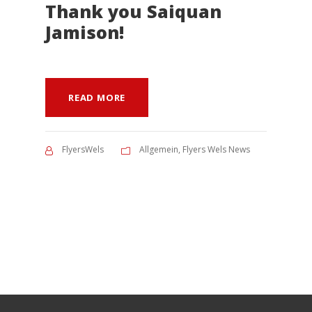
Thank you Saiquan
Jamison!
READ MORE
FlyersWels
Allgemein
,
Flyers Wels News