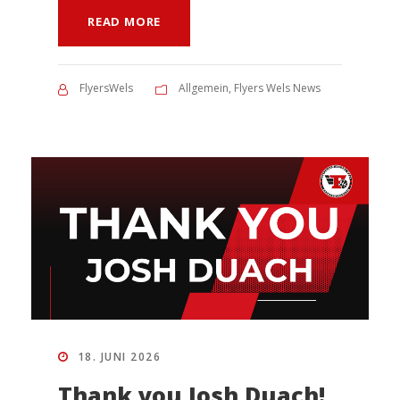
READ MORE
FlyersWels
Allgemein
,
Flyers Wels News
18. JUNI 2026
Thank you Josh Duach!