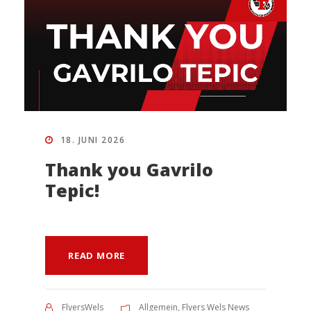
18. JUNI 2026
Thank you Gavrilo
Tepic!
READ MORE
FlyersWels
Allgemein
,
Flyers Wels News