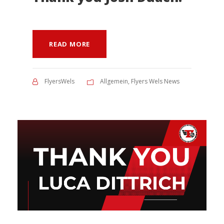
READ MORE
FlyersWels
Allgemein
,
Flyers Wels News