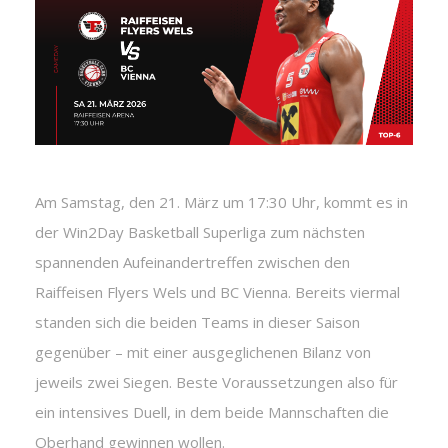
Am Samstag, den 21. März um 17:30 Uhr, kommt es in
der Win2Day Basketball Superliga zum nächsten
spannenden Aufeinandertreffen zwischen den
Raiffeisen Flyers Wels und BC Vienna. Bereits viermal
standen sich die beiden Teams in dieser Saison
gegenüber – mit einer ausgeglichenen Bilanz von
jeweils zwei Siegen. Beste Voraussetzungen also für
ein intensives Duell, in dem beide Mannschaften die
Oberhand gewinnen wollen.